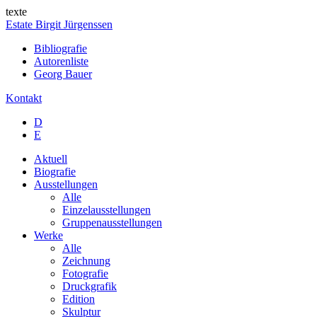
texte
Estate Birgit Jürgenssen
Bibliografie
Autorenliste
Georg Bauer
Kontakt
D
E
Aktuell
Biografie
Ausstellungen
Alle
Einzelausstellungen
Gruppenausstellungen
Werke
Alle
Zeichnung
Fotografie
Druckgrafik
Edition
Skulptur