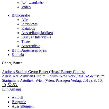
Leinwandarbeit
Video
Bibliografie
Alle
Interviews
Kataloge
Ausstellungskritiken
Essays / Interviews
Texte
Autorenliste
Birgit Jürgenssen Preis
Kontakt
Georg Bauer
Andreas Stadler, Georg Bauer (Hrsg.)
Beauty Contest
Ausst. Kat. Austrian Cultural Forum, New York / MUSA-Museum
Startgalerie Artothek, Wien (Wien: Passagen Verlag, 2012), S. 10,
19, 52-53.
zum Anfang
Aktuell
Biografie
Ausstellungen