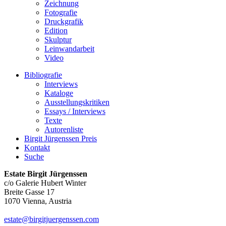
Zeichnung
Fotografie
Druckgrafik
Edition
Skulptur
Leinwandarbeit
Video
Bibliografie
Interviews
Kataloge
Ausstellungskritiken
Essays / Interviews
Texte
Autorenliste
Birgit Jürgenssen Preis
Kontakt
Suche
Estate Birgit Jürgenssen
c/o Galerie Hubert Winter
Breite Gasse 17
1070 Vienna, Austria
estate@birgitjuergenssen.com