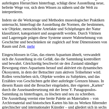
auferlegten Hierarchien hinterfragt, schlägt diese Ausstellung neue,
befreite Wege vor, sich dem Wissen zu nähern und die Welt zu
interpretieren.
Indem sie die Werkzeuge und Methoden museologischer Praktiken
untersucht, hinterfragt die Ausstellung die Normen, die bestimmen,
wie Objekte, menschliche Artefakte und Schöpfungen der Natur
klassifiziert, kategorisiert und ausgestellt werden. Durch Vitrinen
und Lagerregale prägen diese Systeme unsere Wahrnehmung von
Geschichte und beschränken sie zugleich auf feste Dimensionen von
Raum und Zeit.
mehr
Eingeschlossen in Glas, das einem Aquarium ähnelt, verwandelt
sich die Ausstellung in ein Gefäß, das die Sammlung kontrolliert
und bewahrt. Gleichzeitig beschwört sie den Zustand ständiger
Bewegung eines Aquariums herauf und aktiviert ein dynamisches
Ökosystem, in dem der Betrachter zum aktiven Teilnehmer wird.
Rollen verschieben sich, Objekte werden zu Subjekten, und das
Erzählen von Geschichten geht über auferlegte Grenzen hinaus. In
diesem Raum sind die Besucher eingeladen, ihre eigenen „Karten“
durch die Auseinandersetzung mit der Irene Y. Panagopoulos-
Sammlung zu hinterfragen, zu löschen und neu zu schreiben.
Die Ausstellung vereint eine breite Palette an Materialien – von
Archivmaterial und historischen Karten bis hin zu Werken führender
griechischer und internationaler Künstler – und gliedert sich in sechs