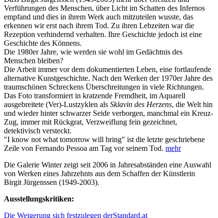
Verführungen des Menschen, über Licht im Schatten des Infernos
empfand und dies in ihrem Werk auch mitzuteilen wusste, das
erkennen wir erst nach ihrem Tod. Zu ihren Lebzeiten war die
Rezeption verhindernd verhalten. Ihre Geschichte jedoch ist eine
Geschichte des Könnens.
Die 1980er Jahre, wie werden sie wohl im Gedächtnis des
Menschen bleiben?
Die Arbeit immer vor dem dokumentierten Leben, eine fortlaufende
alternative Kunstgeschichte. Nach den Werken der 1970er Jahre des
traumschönen Schreckens Überschreitungen in viele Richtungen.
Das Foto transformiert in kratzende Fremdheit, im Aquarell
ausgebreitete (Ver)-Lustzyklen als
Sklavin des Herzens
, die Welt hin
und wieder hinter schwarzer Seide verborgen, manchmal ein Kreuz-
Zug, immer mit Rückgrat, Verzweiflung fein gezeichnet,
detektivisch versteckt.
"I know not what tomorrow will bring" ist die letzte geschriebene
Zeile von Fernando Pessoa am Tag vor seinem Tod.
mehr
Die Galerie Winter zeigt seit 2006 in Jahresabständen eine Auswahl
von Werken eines Jahrzehnts aus dem Schaffen der Künstlerin
Birgit Jürgenssen (1949-2003).
Ausstellungskritiken:
Die Weigerung sich festzulegen derStandard.at