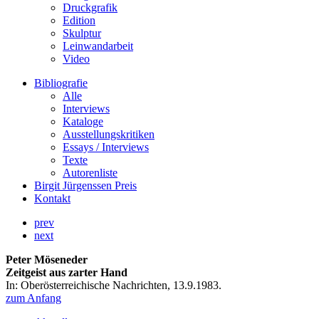
Druckgrafik
Edition
Skulptur
Leinwandarbeit
Video
Bibliografie
Alle
Interviews
Kataloge
Ausstellungskritiken
Essays / Interviews
Texte
Autorenliste
Birgit Jürgenssen Preis
Kontakt
prev
next
Peter Möseneder
Zeitgeist aus zarter Hand
In: Oberösterreichische Nachrichten, 13.9.1983.
zum Anfang