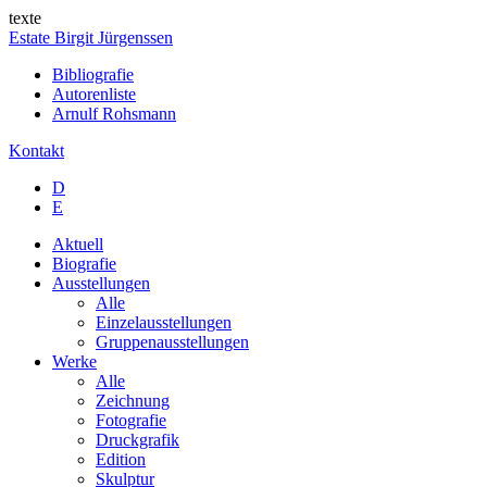
texte
Estate Birgit Jürgenssen
Bibliografie
Autorenliste
Arnulf Rohsmann
Kontakt
D
E
Aktuell
Biografie
Ausstellungen
Alle
Einzelausstellungen
Gruppenausstellungen
Werke
Alle
Zeichnung
Fotografie
Druckgrafik
Edition
Skulptur