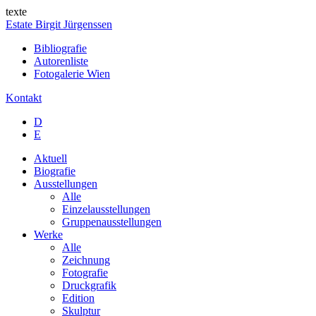
texte
Estate Birgit Jürgenssen
Bibliografie
Autorenliste
Fotogalerie Wien
Kontakt
D
E
Aktuell
Biografie
Ausstellungen
Alle
Einzelausstellungen
Gruppenausstellungen
Werke
Alle
Zeichnung
Fotografie
Druckgrafik
Edition
Skulptur