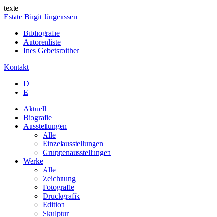
texte
Estate Birgit Jürgenssen
Bibliografie
Autorenliste
Ines Gebetsroither
Kontakt
D
E
Aktuell
Biografie
Ausstellungen
Alle
Einzelausstellungen
Gruppenausstellungen
Werke
Alle
Zeichnung
Fotografie
Druckgrafik
Edition
Skulptur