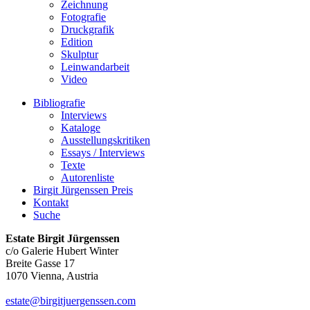
Zeichnung
Fotografie
Druckgrafik
Edition
Skulptur
Leinwandarbeit
Video
Bibliografie
Interviews
Kataloge
Ausstellungskritiken
Essays / Interviews
Texte
Autorenliste
Birgit Jürgenssen Preis
Kontakt
Suche
Estate Birgit Jürgenssen
c/o Galerie Hubert Winter
Breite Gasse 17
1070 Vienna, Austria
estate@birgitjuergenssen.com