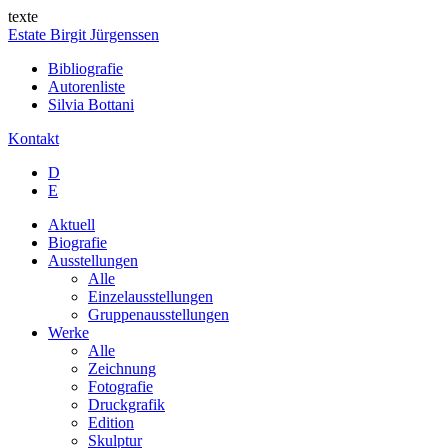
texte
Estate Birgit Jürgenssen
Bibliografie
Autorenliste
Silvia Bottani
Kontakt
D
E
Aktuell
Biografie
Ausstellungen
Alle
Einzelausstellungen
Gruppenausstellungen
Werke
Alle
Zeichnung
Fotografie
Druckgrafik
Edition
Skulptur