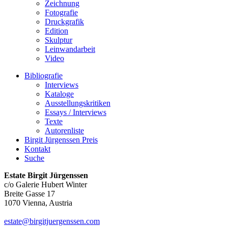
Zeichnung
Fotografie
Druckgrafik
Edition
Skulptur
Leinwandarbeit
Video
Bibliografie
Interviews
Kataloge
Ausstellungskritiken
Essays / Interviews
Texte
Autorenliste
Birgit Jürgenssen Preis
Kontakt
Suche
Estate Birgit Jürgenssen
c/o Galerie Hubert Winter
Breite Gasse 17
1070 Vienna, Austria
estate@birgitjuergenssen.com