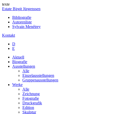
texte
Estate Birgit Jürgenssen
Bibliografie
Autorenliste
Sylvain Menétrey
Kontakt
D
E
Aktuell
Biografie
Ausstellungen
Alle
Einzelausstellungen
Gruppenausstellungen
Werke
Alle
Zeichnung
Fotografie
Druckgrafik
Edition
Skulptur