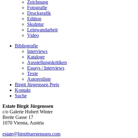
Zeichnung
Fotografie
Druckgrafik
Edition
Skulptur
Leinwandarbeit
Video
Bibliografie
Interviews
Kataloge
Ausstellungskritiken
Essays / Interviews
Texte
Autorenliste
Birgit Jürgenssen Preis
Kontakt
Suche
Estate Birgit Jürgenssen
c/o Galerie Hubert Winter
Breite Gasse 17
1070 Vienna, Austria
estate@birgitjuergenssen.com