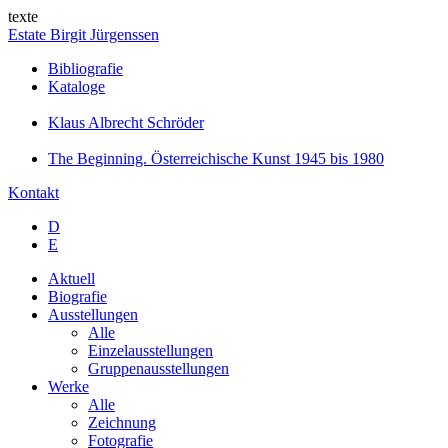
texte
Estate Birgit Jürgenssen
Bibliografie
Kataloge
Klaus Albrecht Schröder
The Beginning. Österreichische Kunst 1945 bis 1980
Kontakt
D
E
Aktuell
Biografie
Ausstellungen
Alle
Einzelausstellungen
Gruppenausstellungen
Werke
Alle
Zeichnung
Fotografie