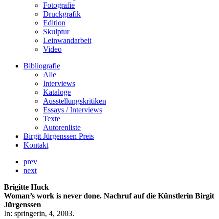
Fotografie
Druckgrafik
Edition
Skulptur
Leinwandarbeit
Video
Bibliografie
Alle
Interviews
Kataloge
Ausstellungskritiken
Essays / Interviews
Texte
Autorenliste
Birgit Jürgenssen Preis
Kontakt
prev
next
Brigitte Huck
Woman’s work is never done. Nachruf auf die Künstlerin Birgit
Jürgenssen
In: springerin, 4, 2003.