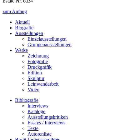
Estate Nr. ed34
zum Anfang
Aktuell
Biografie
Ausstellungen
Einzelausstellungen
Gruppenausstellungen
Werke
Zeichnung
Fotografie
Druckgrafik
Edition
Skulptur
Leinwandarbeit
Video
Bibliografie
Interviews
Kataloge
Ausstellungskritiken
Essays / Interviews
Texte
Autorenliste
Birgit Jürgenssen Preis