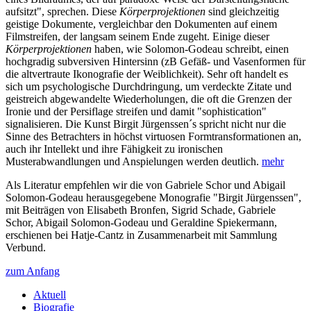
aufsitzt", sprechen. Diese
Körperprojektionen
sind gleichzeitig
geistige Dokumente, vergleichbar den Dokumenten auf einem
Filmstreifen, der langsam seinem Ende zugeht. Einige dieser
Körperprojektionen
haben, wie Solomon-Godeau schreibt, einen
hochgradig subversiven Hintersinn (zB Gefäß- und Vasenformen für
die altvertraute Ikonografie der Weiblichkeit). Sehr oft handelt es
sich um psychologische Durchdringung, um verdeckte Zitate und
geistreich abgewandelte Wiederholungen, die oft die Grenzen der
Ironie und der Persiflage streifen und damit "sophistication"
signalisieren. Die Kunst Birgit Jürgenssen´s spricht nicht nur die
Sinne des Betrachters in höchst virtuosen Formtransformationen an,
auch ihr Intellekt und ihre Fähigkeit zu ironischen
Musterabwandlungen und Anspielungen werden deutlich.
mehr
Als Literatur empfehlen wir die von Gabriele Schor und Abigail
Solomon-Godeau herausgegebene Monografie "Birgit Jürgenssen",
mit Beiträgen von Elisabeth Bronfen, Sigrid Schade, Gabriele
Schor, Abigail Solomon-Godeau und Geraldine Spiekermann,
erschienen bei Hatje-Cantz in Zusammenarbeit mit Sammlung
Verbund.
zum Anfang
Aktuell
Biografie