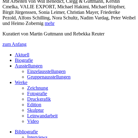
Mit Arbeiten von Will Benedict, Clegg & Guttmann, Kerstin
Cmelka, VALIE EXPORT, Michael Hakimi, Michael Höpfner,
Birgit Jürgenssen, Sonia Leimer, Christian Mayer, Friederike
Pezold, Alfons Schilling, Nora Schultz, Nadim Vardag, Peter Weibel
und Heimo Zobernig
mehr
Kuratiert von Martin Guttmann und Rebekka Reuter
zum Anfang
Aktuell
Biografie
Ausstellungen
Einzelausstellungen
Gruppenausstellungen
Werke
Zeichnung
Fotografie
Druckgrafik
Edition
Skulptur
Leinwandarbeit
Video
Bibliografie
Interviews