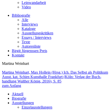
Leinwandarbeit
Video
Bibliografie
Alle
Interviews
Kataloge
Ausstellungskritiken
Essays / Interviews
Texte
Autorenliste
Birgit Jürgenssen Preis
Kontakt
Martina Wein­hart
Martina Wein­hart, Max Hollein (Hrsg.)
Ich. Das Selbst als Politikum
Ausst. kat. Schirn Kunsthalle Frankfurt (Köln: Verlag der Buch­
hand­lung Walt­her König, 2016), S. 85
zum Anfang
Aktuell
Biografie
Ausstellungen
Einzelausstellungen