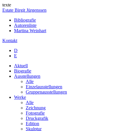
texte
Estate Birgit Jürgenssen
Bibliografie
Autorenliste
Martina Wein­hart
Kontakt
D
E
Aktuell
Biografie
Ausstellungen
Alle
Einzelausstellungen
Gruppenausstellungen
Werke
Alle
Zeichnung
Fotografie
Druckgrafik
Edition
Skulptur