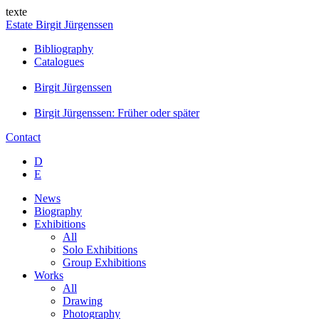
texte
Estate Birgit Jürgenssen
Bibliography
Catalogues
Birgit Jürgenssen
Birgit Jürgenssen: Früher oder später
Contact
D
E
News
Biography
Exhibitions
All
Solo Exhibitions
Group Exhibitions
Works
All
Drawing
Photography