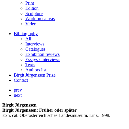
Print
Edition
Sculpture
Work on canvas
Video
Bibliography
All
Interviews
Catalogues
Exhibition reviews
Essays / Interviews
Texts
Authors list
Birgit Jürgenssen Prize
Contact
prev
next
Birgit Jürgenssen
Birgit Jürgenssen: Früher oder später
Exh. cat. Oberösterreichisches Landesmuseum. Linz, 1998.