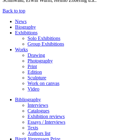
Schinwald, Erwin Wurm, Heimo Zobernig u.a..
Back to top
News
Biography
Exhibitions
Solo Exhibitions
Group Exhibitions
Works
Drawing
Photography
Print
Edition
Sculpture
Work on canvas
Video
Bibliography
Interviews
Catalogues
Exhibition reviews
Essays / Interviews
Texts
Authors list
Birgit Jürgenssen Prize