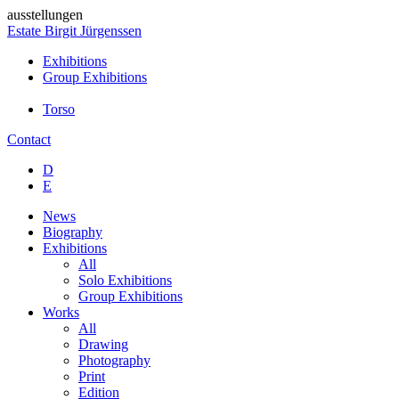
ausstellungen
Estate Birgit Jürgenssen
Exhibitions
Group Exhibitions
Torso
Contact
D
E
News
Biography
Exhibitions
All
Solo Exhibitions
Group Exhibitions
Works
All
Drawing
Photography
Print
Edition