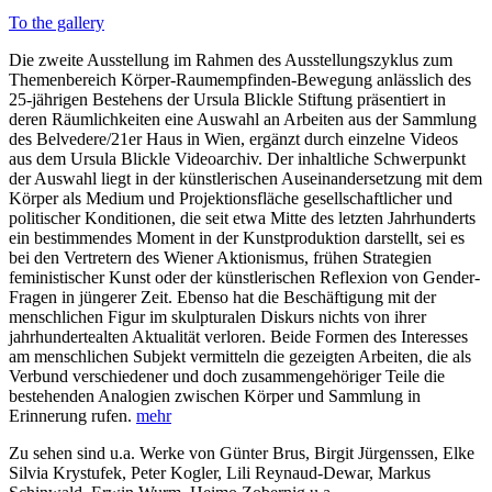
To the gallery
Die zweite Ausstellung im Rahmen des Ausstellungszyklus zum
Themenbereich Körper-Raumempfinden-Bewegung anlässlich des
25-jährigen Bestehens der Ursula Blickle Stiftung präsentiert in
deren Räumlichkeiten eine Auswahl an Arbeiten aus der Sammlung
des Belvedere/21er Haus in Wien, ergänzt durch einzelne Videos
aus dem Ursula Blickle Videoarchiv. Der inhaltliche Schwerpunkt
der Auswahl liegt in der künstlerischen Auseinandersetzung mit dem
Körper als Medium und Projektionsfläche gesellschaftlicher und
politischer Konditionen, die seit etwa Mitte des letzten Jahrhunderts
ein bestimmendes Moment in der Kunstproduktion darstellt, sei es
bei den Vertretern des Wiener Aktionismus, frühen Strategien
feministischer Kunst oder der künstlerischen Reflexion von Gender-
Fragen in jüngerer Zeit. Ebenso hat die Beschäftigung mit der
menschlichen Figur im skulpturalen Diskurs nichts von ihrer
jahrhundertealten Aktualität verloren. Beide Formen des Interesses
am menschlichen Subjekt vermitteln die gezeigten Arbeiten, die als
Verbund verschiedener und doch zusammengehöriger Teile die
bestehenden Analogien zwischen Körper und Sammlung in
Erinnerung rufen.
mehr
Zu sehen sind u.a. Werke von Günter Brus, Birgit Jürgenssen, Elke
Silvia Krystufek, Peter Kogler, Lili Reynaud-Dewar, Markus