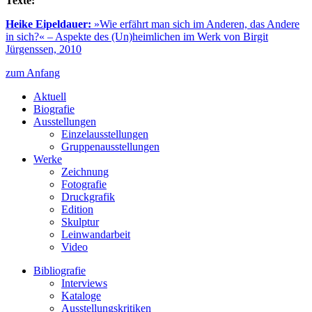
Texte:
Heike Eipeldauer:
»Wie erfährt man sich im Anderen, das Andere
in sich?« – Aspekte des (Un)heimlichen im Werk von Birgit
Jürgenssen, 2010
zum Anfang
Aktuell
Biografie
Ausstellungen
Einzelausstellungen
Gruppenausstellungen
Werke
Zeichnung
Fotografie
Druckgrafik
Edition
Skulptur
Leinwandarbeit
Video
Bibliografie
Interviews
Kataloge
Ausstellungskritiken