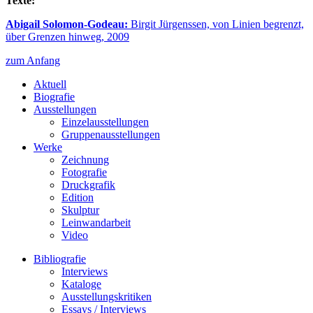
Texte:
Abigail Solomon-Godeau:
Birgit Jürgenssen, von Linien begrenzt,
über Grenzen hinweg, 2009
zum Anfang
Aktuell
Biografie
Ausstellungen
Einzelausstellungen
Gruppenausstellungen
Werke
Zeichnung
Fotografie
Druckgrafik
Edition
Skulptur
Leinwandarbeit
Video
Bibliografie
Interviews
Kataloge
Ausstellungskritiken
Essays / Interviews