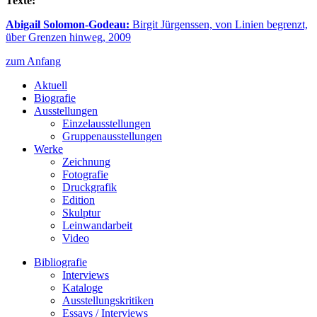
Texte:
Abigail Solomon-Godeau:
Birgit Jürgenssen, von Linien begrenzt,
über Grenzen hinweg, 2009
zum Anfang
Aktuell
Biografie
Ausstellungen
Einzelausstellungen
Gruppenausstellungen
Werke
Zeichnung
Fotografie
Druckgrafik
Edition
Skulptur
Leinwandarbeit
Video
Bibliografie
Interviews
Kataloge
Ausstellungskritiken
Essays / Interviews