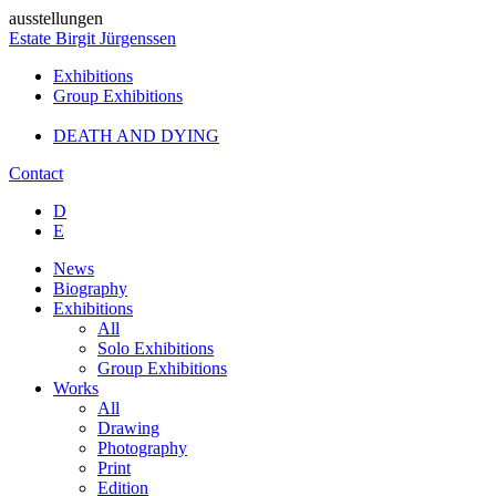
ausstellungen
Estate Birgit Jürgenssen
Exhibitions
Group Exhibitions
DEATH AND DYING
Contact
D
E
News
Biography
Exhibitions
All
Solo Exhibitions
Group Exhibitions
Works
All
Drawing
Photography
Print
Edition