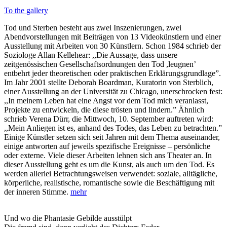
To the gallery
Tod und Sterben besteht aus zwei Inszenierungen, zwei
Abendvorstellungen mit Beiträgen von 13 Videokünstlern und einer
Ausstellung mit Arbeiten von 30 Künstlern. Schon 1984 schrieb der
Soziologe Allan Kellehear: ,,Die Aussage, dass unsere
zeitgenössischen Gesellschaftsordnungen den Tod ,leugnen’
entbehrt jeder theoretischen oder praktischen Erklärungsgrundlage”.
Im Jahr 2001 stellte Deborah Boardman, Kuratorin von Sterblich,
einer Ausstellung an der Universität zu Chicago, unerschrocken fest:
,,In meinem Leben hat eine Angst vor dem Tod mich veranlasst,
Projekte zu entwickeln, die diese trösten und lindern.” Ähnlich
schrieb Verena Dürr, die Mittwoch, 10. September auftreten wird:
,,Mein Anliegen ist es, anhand des Todes, das Leben zu betrachten.”
Einige Künstler setzen sich seit Jahren mit dem Thema auseinander,
einige antworten auf jeweils spezifische Ereignisse – persönliche
oder externe. Viele dieser Arbeiten lehnen sich ans Theater an. In
dieser Ausstellung geht es um die Kunst, als auch um den Tod. Es
werden allerlei Betrachtungsweisen verwendet: soziale, alltägliche,
körperliche, realistische, romantische sowie die Beschäftigung mit
der inneren Stimme.
mehr
Und wo die Phantasie Gebilde ausstülpt