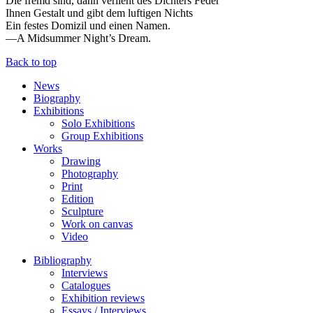
Die fremd sind, dann verlieht des Dichters Feder
Ihnen Gestalt und gibt dem luftigen Nichts
Ein festes Domizil und einen Namen.
—A Midsummer Night’s Dream.
Back to top
News
Biography
Exhibitions
Solo Exhibitions
Group Exhibitions
Works
Drawing
Photography
Print
Edition
Sculpture
Work on canvas
Video
Bibliography
Interviews
Catalogues
Exhibition reviews
Essays / Interviews