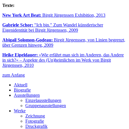
Texte:
New York Art Beat:
Birgit Jürgenssen Exhibition, 2013
Gabriele Schor:
"Ich bin." Zum Wandel künstlerischer
Eigenidentität bei Birgit Jürgenssen, 2009
Abigail Solomon-Godeau:
Birgit Jürgenssen, von Linien begrenzt,
über Grenzen hinweg, 2009
Heike Eipeldauer:
»Wie erfährt man sich im Anderen, das Andere
in sich?« – Aspekte des (Un)heimlichen im Werk von Birgit
Jürgenssen, 2010
zum Anfang
Aktuell
Biografie
Ausstellungen
Einzelausstellungen
Gruppenausstellungen
Werke
Zeichnung
Fotografie
Druckgrafik